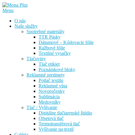
Prejsť
na
Menu
obsah
O nás
Naše služby
Spotrebné materiály
TTR Pásky
Dátumové – Kódovacie fólie
Ražbové fólie
Textilné vysačky
Tlačoviny
Tlač etikiet
Poznámkové bloky
Reklamné predmety
Potlač textilu
Reklamné vína
Novoročenky
Sublimácia
Medovníky
Tlač / Vyšívanie
Digitálne tlačiarenské štúdio
Ofsetová tlač
Termotransférová tlač
Vyšívanie na textil
Galéria