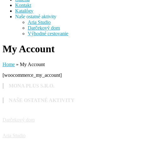
Kontakt
Katalógy
Naše ostatné aktivity
Aria Studio
Darčekový dom
Výhodné cestovanie
My Account
Home
»
My Account
[woocommerce_my_account]
MONA PLUS S.R.O.
NAŠE OSTATNÉ AKTIVITY
Darčekový dom
Aria Studio